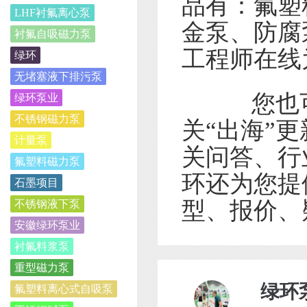
品有：氟塑
LHF衬氟离心泵
金泵、防腐
衬氟自吸磁力泵
工程师在线
绿环
无堵塞液下排污泵
您也可
绿环泵业
不锈钢磁力泵
关“出海”
计量泵
关问答、行
氟塑料磁力泵
环还为您提
石墨项目
型、报价、
不锈钢液下泵
安徽绿环泵业
衬氟料浆泵
重型磁力泵
绿环
氟塑料离心式自吸泵