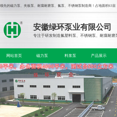
领先的磁力泵、夹板泵、耐腐耐磨泵、氟泵、不锈钢泵制造商！占地面积63亩，
安徽绿环泵业有限公司
专注于研发制造氟塑料泵、不锈钢泵、耐腐耐磨
网站首页
磁力泵
料浆泵
产品展示
磁力泵
离心泵
自吸泵
液下泵
料浆泵
隔膜泵