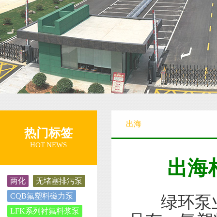
螺杆泵
污水泵
出海
热门标签
HOT NEWS
出海
两化
无堵塞排污泵
CQB氟塑料磁力泵
绿环泵业
LFK系列衬氟料浆泵