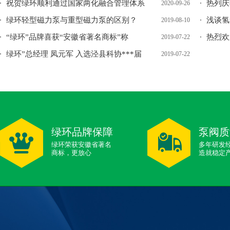
祝贺绿环顺利通过国家两化融合管理体系
热列庆
2020-09-26
绿环轻型磁力泵与重型磁力泵的区别？
浅谈氢
2019-08-10
“绿环”品牌喜获“安徽省著名商标”称
热烈欢
2019-07-22
绿环”总经理 凤元军 入选泾县科协***届
2019-07-22
绿环品牌保障
泵阀质
绿环荣获安徽省著名
多年研发
商标，更放心
造就稳定